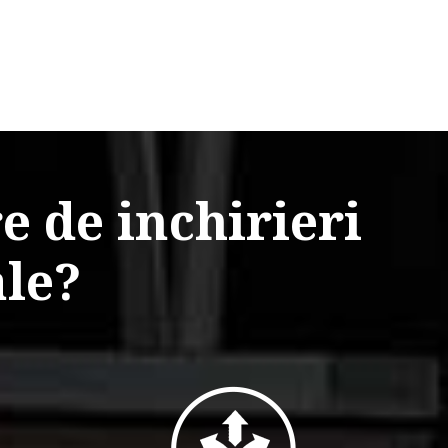
re de inchirieri
ale?