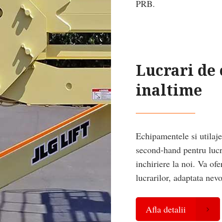
PRB.
Lucrari de 
inaltime
Echipamentele si utilaj
second-hand pentru lucra
inchiriere la noi. Va ofe
lucrarilor, adaptata nev
Afla detalii