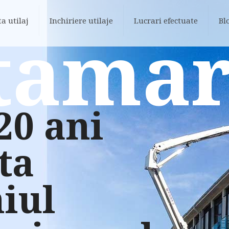
ta utilaj
Inchiriere utilaje
Lucrari efectuate
Bl
tamar
20 ani
ta
iul