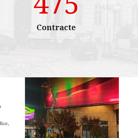
475
Contracte
a
fice,