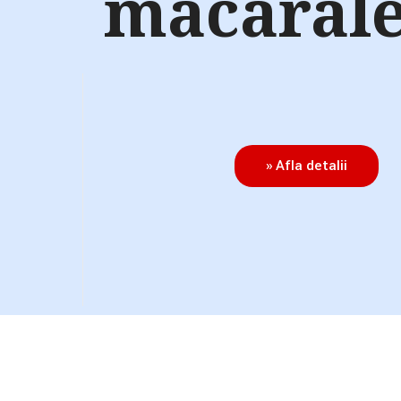
macarale
» Afla detalii