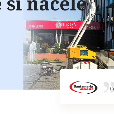
 si nacele
C