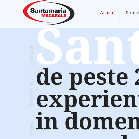
Acasa
Solici
San
CONTACT
de peste 
DESPRE NOI
experien
in domen
HOME