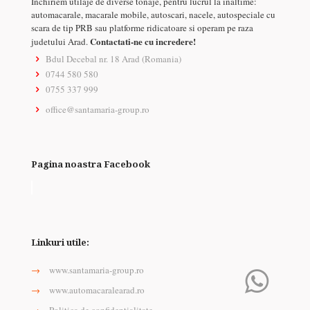
Inchiriem utilaje de diverse tonaje, pentru lucrul la inaltime:
automacarale, macarale mobile, autoscari, nacele, autospeciale cu
scara de tip PRB sau platforme ridicatoare si operam pe raza
Contactati-ne cu incredere!
judetului Arad.
Bdul Decebal nr. 18 Arad (Romania)
0744 580 580
0755 337 999
office@santamaria-group.ro
Pagina noastra Facebook
Linkuri utile:
→
www.santamaria-group.ro
→
www.automacaralearad.ro