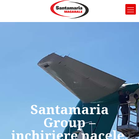
Santamaria
Group –
inchiriere nacele,