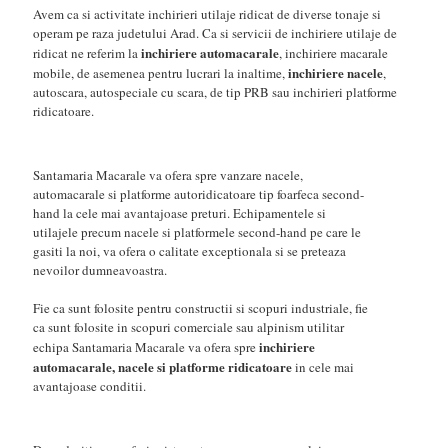
Avem ca si activitate inchirieri utilaje ridicat de diverse tonaje si
operam pe raza judetului Arad. Ca si servicii de inchiriere utilaje de
inchiriere automacarale
ridicat ne referim la
, inchiriere macarale
inchiriere nacele
mobile, de asemenea pentru lucrari la inaltime,
,
autoscara, autospeciale cu scara, de tip PRB sau inchirieri platforme
ridicatoare.
Santamaria Macarale va ofera spre vanzare nacele,
automacarale si platforme autoridicatoare tip foarfeca second-
hand la cele mai avantajoase preturi. Echipamentele si
utilajele precum nacele si platformele second-hand pe care le
gasiti la noi, va ofera o calitate exceptionala si se preteaza
nevoilor dumneavoastra.
Fie ca sunt folosite pentru constructii si scopuri industriale, fie
ca sunt folosite in scopuri comerciale sau alpinism utilitar
inchiriere
echipa Santamaria Macarale va ofera spre
automacarale, nacele si platforme ridicatoare
in cele mai
avantajoase conditii.