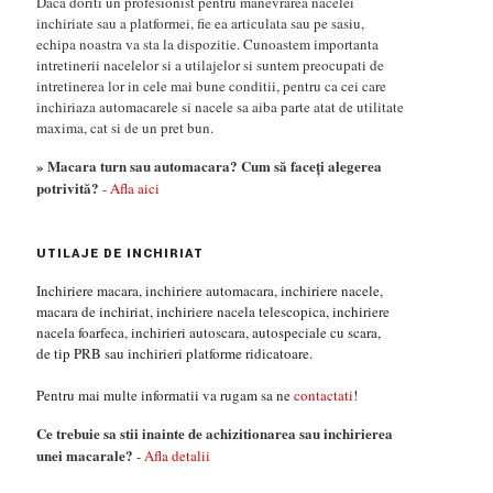
Daca doriti un profesionist pentru manevrarea nacelei
inchiriate sau a platformei, fie ea articulata sau pe sasiu,
echipa noastra va sta la dispozitie. Cunoastem importanta
intretinerii nacelelor si a utilajelor si suntem preocupati de
intretinerea lor in cele mai bune conditii, pentru ca cei care
inchiriaza automacarele si nacele sa aiba parte atat de utilitate
maxima, cat si de un pret bun.
» Macara turn sau automacara? Cum să faceți alegerea
potrivită?
-
Afla aici
UTILAJE DE INCHIRIAT
Inchiriere macara, inchiriere automacara, inchiriere nacele,
macara de inchiriat, inchiriere nacela telescopica, inchiriere
nacela foarfeca, inchirieri autoscara, autospeciale cu scara,
de tip PRB sau inchirieri platforme ridicatoare.
Pentru mai multe informatii va rugam sa ne
contactati
!
Ce trebuie sa stii inainte de achizitionarea sau inchirierea
unei macarale?
-
Afla detalii